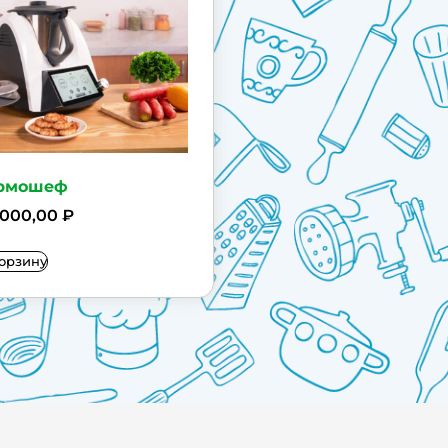
рмошеф
5000,00
₽
орзину