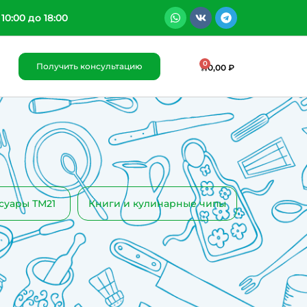
 10:00 до 18:00
0
Получить консультацию
0,00
₽
суары ТМ21
Книги и кулинарные чипы