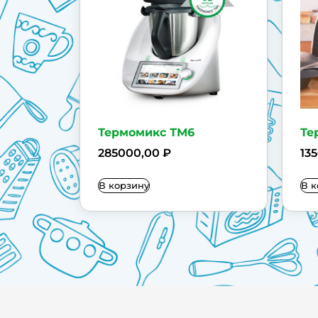
Термомикс ТМ6
Те
285000,00
₽
13
В корзину
В к