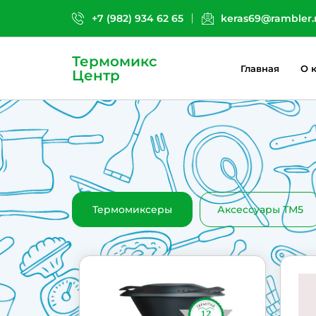
+7 (982) 934 62 65
keras69@rambler.
Термомикс
Главная
О 
Центр
Термомиксеры
Аксессуары ТМ5