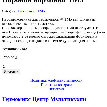
Category
Аксессуары ТМ5
Паровая корзинка для Термомикса ™ ТМ5 выполнена из
высококачественного пластика.
Паровая корзинка – многофункциональный инструмент. В
ней Вы можете готовить гарниры (рис, картофель, овощи) или
использовать ее вместо сита для фильтрации фруктовых и
овощных соков, или даже в качестве дуршлага для пасты.
Термоикс: ТМ5
1700,00
₽
Количество
товара
В корзину
Паровая
корзинка
Политика конфиденциальности
ТМ5
Политика возврата
Лицензия
Термомикс Центр Мультикухни