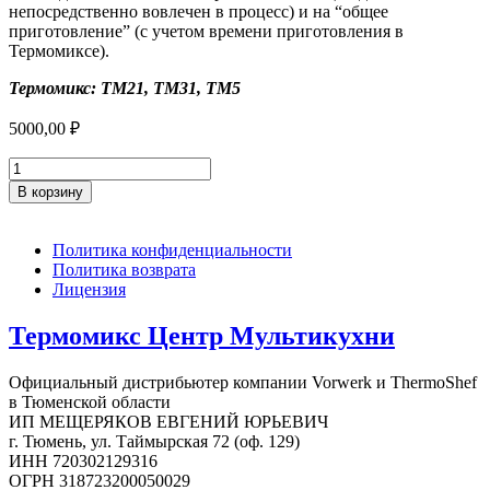
непосредственно вовлечен в процесс) и на “общее
приготовление” (с учетом времени приготовления в
Термомиксе).
Термомикс: ТМ21, ТМ31, ТМ5
5000,00
₽
Количество
товара
В корзину
101
рецепт
для
Политика конфиденциальности
Термомикса
Политика возврата
Лицензия
Термомикс Центр Мультикухни
Официальный дистрибьютер компании Vorwerk и ThermoShef
в Тюменской области
ИП МЕЩЕРЯКОВ ЕВГЕНИЙ ЮРЬЕВИЧ
г. Тюмень, ул. Таймырская 72 (оф. 129)
ИНН 720302129316
ОГРН 318723200050029